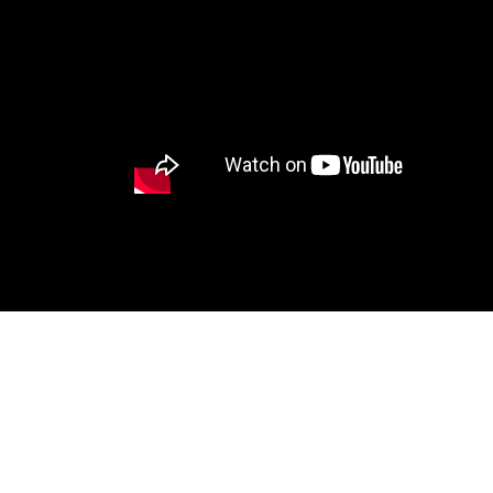
Auftritte u.a.
im Alfons Schuhbeck Teatro München, Ronca
Stuttgart.