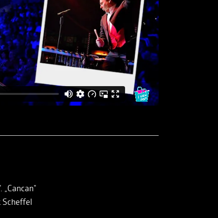
“. „Cancan“
k Scheffel