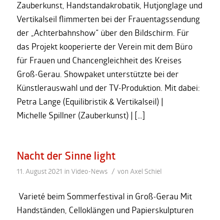
Zauberkunst, Handstandakrobatik, Hutjonglage und
Vertikalseil flimmerten bei der Frauentagssendung
der „Achterbahnshow“ über den Bildschirm. Für
das Projekt kooperierte der Verein mit dem Büro
für Frauen und Chancengleichheit des Kreises
Groß-Gerau. Showpaket unterstützte bei der
Künstlerauswahl und der TV-Produktion. Mit dabei:
Petra Lange (Equilibristik & Vertikalseil) |
Michelle Spillner (Zauberkunst) | […]
Nacht der Sinne light
/
11. August 2021
in
Video-News
von
Axel Schiel
Varieté beim Sommerfestival in Groß-Gerau Mit
Handständen, Celloklängen und Papierskulpturen