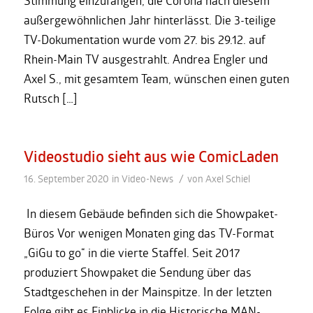
Stimmung einzufangen, die Corona nach diesem
außergewöhnlichen Jahr hinterlässt. Die 3-teilige
TV-Dokumentation wurde vom 27. bis 29.12. auf
Rhein-Main TV ausgestrahlt. Andrea Engler und
Axel S., mit gesamtem Team, wünschen einen guten
Rutsch […]
Videostudio sieht aus wie ComicLaden
/
16. September 2020
in
Video-News
von
Axel Schiel
In diesem Gebäude befinden sich die Showpaket-
Büros Vor wenigen Monaten ging das TV-Format
„GiGu to go“ in die vierte Staffel. Seit 2017
produziert Showpaket die Sendung über das
Stadtgeschehen in der Mainspitze. In der letzten
Folge gibt es Einblicke in die Historische MAN-