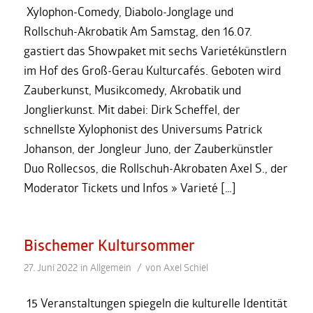
Xylophon-Comedy, Diabolo-Jonglage und
Rollschuh-Akrobatik Am Samstag, den 16.07.
gastiert das Showpaket mit sechs Varietékünstlern
im Hof des Groß-Gerau Kulturcafés. Geboten wird
Zauberkunst, Musikcomedy, Akrobatik und
Jonglierkunst. Mit dabei: Dirk Scheffel, der
schnellste Xylophonist des Universums Patrick
Johanson, der Jongleur Juno, der Zauberkünstler
Duo Rollecsos, die Rollschuh-Akrobaten Axel S., der
Moderator Tickets und Infos » Varieté […]
Bischemer Kultursommer
/
27. Juni 2022
in
Allgemein
von
Axel Schiel
15 Veranstaltungen spiegeln die kulturelle Identität