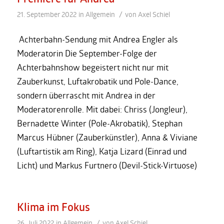
/
21. September 2022
in
Allgemein
von
Axel Schiel
Achterbahn-Sendung mit Andrea Engler als
Moderatorin Die September-Folge der
Achterbahnshow begeistert nicht nur mit
Zauberkunst, Luftakrobatik und Pole-Dance,
sondern überrascht mit Andrea in der
Moderatorenrolle. Mit dabei: Chriss (Jongleur),
Bernadette Winter (Pole-Akrobatik), Stephan
Marcus Hübner (Zauberkünstler), Anna & Viviane
(Luftartistik am Ring), Katja Lizard (Einrad und
Licht) und Markus Furtnero (Devil-Stick-Virtuose)
Klima im Fokus
/
26. Juli 2022
in
Allgemein
von
Axel Schiel