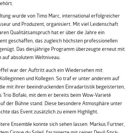
ehört.
ltung wurde von Timo Marc, international erfolgreicher
seur und Produzent, organisiert. Mit viel Leidenschaft
aren Qualitätsanspruch hat er über die Jahre ein
vent geschaffen, das zugleich höchsten professionellen
enügt. Das diesjährige Programm überzeugte erneut mit
 auf absolutem Weltniveau.
effel war der Auftritt auch ein Wiedersehen mit
Kolleginnen und Kollegen. So traf er unter anderem auf
 die mit ihrer beeindruckenden Einradartistik begeisterten,
s Trio Bofaki, mit dem er bereits beim Wow-Varieté
uf der Bühne stand. Diese besondere Atmosphäre unter
chte das Event zusätzlich zu einem Highlight.
tere Ensemble konnte sich sehen lassen: Markus Furtner,
em Cirque du Soleil, faszinierte mit seiner Devil-Stick-