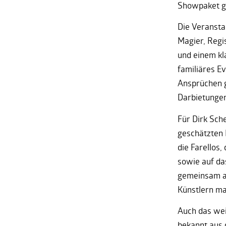
Showpaket g
Die Veransta
Magier, Regis
und einem kl
familiäres E
Ansprüchen g
Darbietungen
Für Dirk Sch
geschätzten 
die Farellos,
sowie auf da
gemeinsam a
Künstlern ma
Auch das wei
bekannt aus d