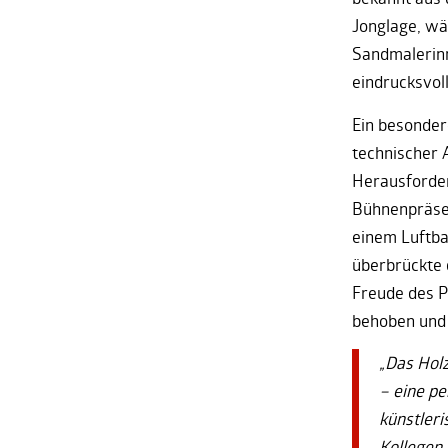
Jonglage, wä
Sandmalerinn
eindrucksvoll
Ein besonder
technischer 
Herausforder
Bühnenpräsen
einem Luftba
überbrückte 
Freude des P
behoben und 
„Das Holz
– eine pe
künstleri
Kollegen 