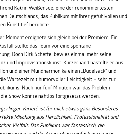
hrend Katrin Weißensee, eine der renommiertesten
en Deutschlands, das Publikum mit ihrer gefühlvollen und
en Kunst tief berührte.
er Moment ereignete sich gleich bei der Premiere: Ein
Ausfall stellte das Team vor eine spontane
ung. Doch Dirk Scheffel bewies einmal mehr seine
z und Improvisationskunst. Kurzerhand bastelte er aus
llon und einer Mundharmonika einen „Dudelsack“ und
die Wartezeit mit humorvoller Leichtigkeit – sehr zur
ublikums. Nach nur fünf Minuten war das Problem
die Show konnte nahtlos fortgesetzt werden.
gerlinger Varieté ist für mich etwas ganz Besonderes
rfekte Mischung aus Herzlichkeit, Professionalität und
scher Vielfalt. Das Publikum war fantastisch, die
inspirierend, und die Atmosphäre einfach einzigartig.