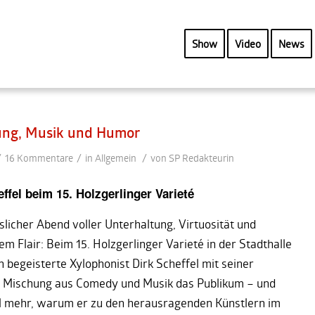
Show
Video
News
ung, Musik und Humor
/
/
/
16 Kommentare
in
Allgemein
von
SP Redakteurin
ffel beim 15. Holzgerlinger Varieté
slicher Abend voller Unterhaltung, Virtuosität und
em Flair: Beim 15. Holzgerlinger Varieté in der Stadthalle
 begeisterte Xylophonist Dirk Scheffel mit seiner
n Mischung aus Comedy und Musik das Publikum – und
l mehr, warum er zu den herausragenden Künstlern im