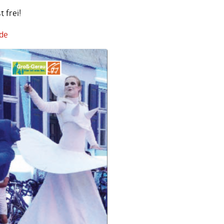
t frei!
de