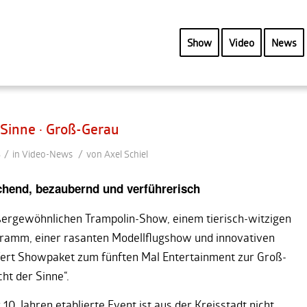
Show
Video
News
 Sinne · Groß-Gerau
/
/
8
in
Video-News
von
Axel Schiel
chend, bezaubernd und verführerisch
ßergewöhnlichen Trampolin-Show, einem tierisch-witzigen
ramm, einer rasanten Modellflugshow und innovativen
fert Showpaket zum fünften Mal Entertainment zur Groß-
ht der Sinne“.
 10 Jahren etablierte Event ist aus der Kreisstadt nicht