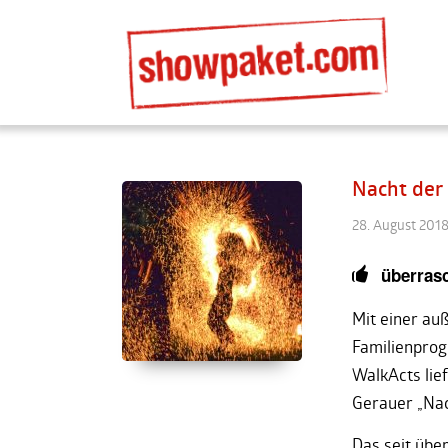
Nacht der
28. August 201
überras
Mit einer au
Familienprog
WalkActs lie
Gerauer „Nac
Das seit über