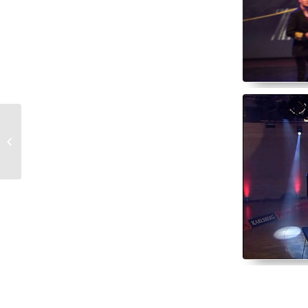
Showpaket auf der
Locations Region
Stuttgart