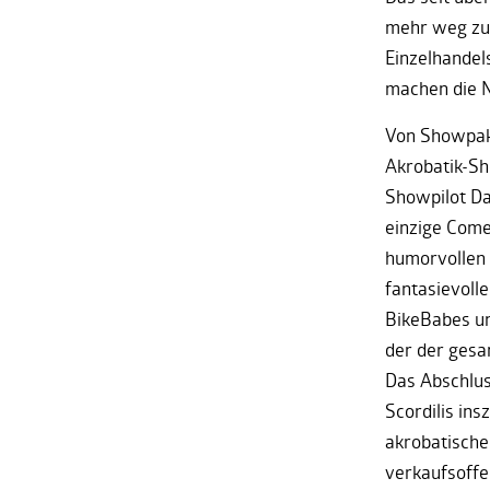
mehr weg zu 
Einzelhandel
machen die Na
Von Showpak
Akrobatik-Sh
Showpilot Dan
einzige Come
humorvollen 
fantasievoll
BikeBabes un
der der gesa
Das Abschlu
Scordilis ins
akrobatische
verkaufsoffe