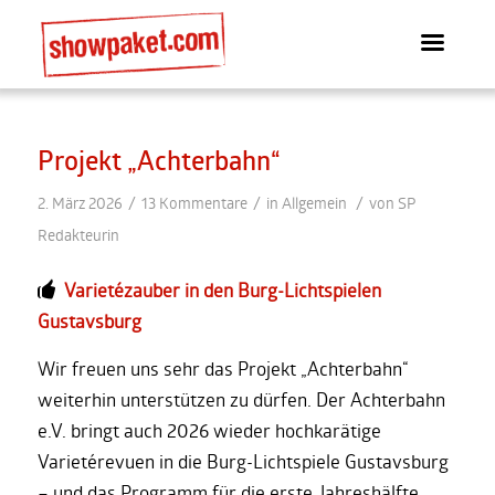
sagt:
sagt:
sagt:
sagt:
sagt:
sagt:
sagt:
sagt:
sagt:
sagt:
sagt:
sagt:
sagt:
Projekt „Achterbahn“
/
/
/
2. März 2026
13 Kommentare
in
Allgemein
von
SP
Redakteurin
Varietézauber in den Burg-Lichtspielen
Gustavsburg
Wir freuen uns sehr das Projekt „Achterbahn“
weiterhin unterstützen zu dürfen. Der Achterbahn
e.V. bringt auch 2026 wieder hochkarätige
Varietérevuen in die Burg-Lichtspiele Gustavsburg
– und das Programm für die erste Jahreshälfte