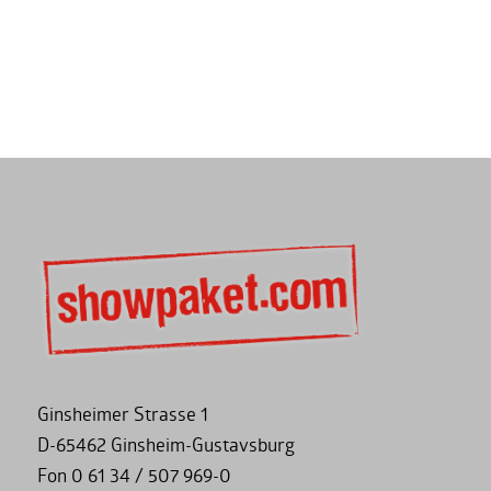
Ginsheimer Strasse 1
D-65462 Ginsheim-Gustavsburg
Fon 0 61 34 / 507 969-0