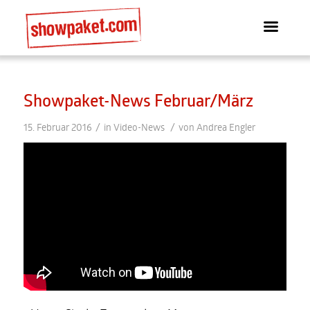
Showpaket-News Februar/März
/
/
15. Februar 2016
in
Video-News
von
Andrea Engler