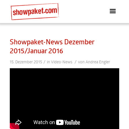
Showpaket-News Dezember
2015/Januar 2016
/
/
15. Dezember 2015
in
Video-News
von
Andrea Engler