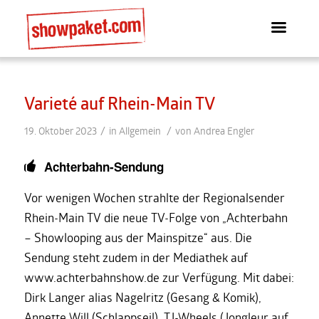
Varieté auf Rhein-Main TV
/
/
19. Oktober 2023
in
Allgemein
von
Andrea Engler
Achterbahn-Sendung
Vor wenigen Wochen strahlte der Regionalsender
Rhein-Main TV die neue TV-Folge von „Achterbahn
– Showlooping aus der Mainspitze“ aus. Die
Sendung steht zudem in der Mediathek auf
www.achterbahnshow.de zur Verfügung. Mit dabei:
Dirk Langer alias Nagelritz (Gesang & Komik),
Annette Will (Schlappseil), TJ-Wheels (Jongleur auf